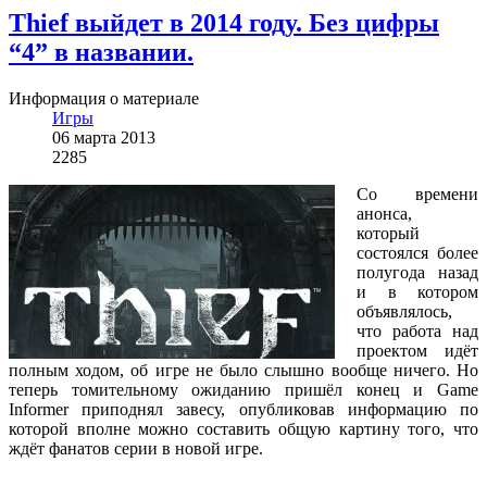
Thief выйдет в 2014 году. Без цифры
“4” в названии.
Информация о материале
Игры
06 марта 2013
2285
Со времени
анонса,
который
состоялся более
полугода назад
и в котором
объявлялось,
что работа над
проектом идёт
полным ходом, об игре не было слышно вообще ничего. Но
теперь томительному ожиданию пришёл конец и Game
Informer приподнял завесу, опубликовав информацию по
которой вполне можно составить общую картину того, что
ждёт фанатов серии в новой игре.