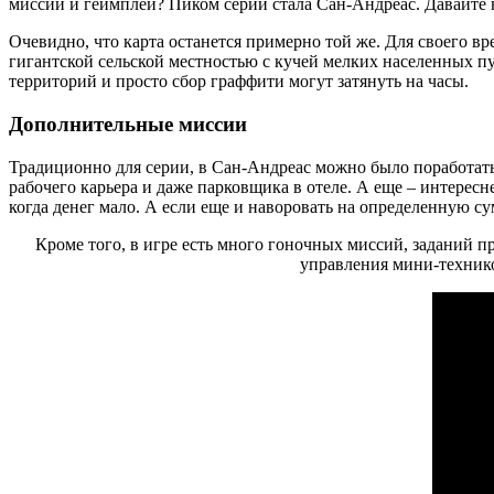
миссии и геймплей? Пиком серии стала Сан-Андреас. Давайте 
Очевидно, что карта останется примерно той же. Для своего в
гигантской сельской местностью с кучей мелких населенных п
территорий и просто сбор граффити могут затянуть на часы.
Дополнительные миссии
Традиционно для серии, в Сан-Андреас можно было поработать
рабочего карьера и даже парковщика в отеле. А еще – интере
когда денег мало. А если еще и наворовать на определенную 
Кроме того, в игре есть много гоночных миссий, заданий п
управления мини-техникой