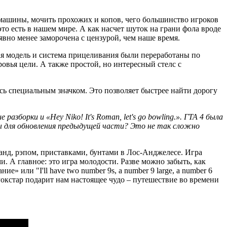
 машины, мочить прохожих и копов, чего большинство игроков
это есть в нашем мире. А как насчет шуток на грани фола вроде
 явно менее заморочена с цензурой, чем наше время.
ая модель и система прицеливания были переработаны по
овья цели. А также простой, но интересный стелс с
ась специальным значком. Это позволяет быстрее найти дорогу
зборки и «Hey Niko! It's Roman, let's go bowling.». ГТА 4 была
лы для обновления предыдущей части? Это не так сложно
анд, рэпом, приставками, бунтами в Лос-Анджелесе. Игра
А главное: это игра молодости. Разве можно забыть, как
» или "I'll have two number 9s, a number 9 large, a number 6
то Рокстар подарит нам настоящее чудо – путешествие во времени