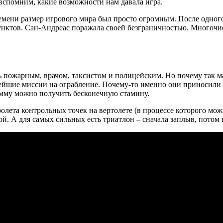
вспомним, какие возможности нам давала игра.
ремени размер игрового мира был просто огромным. После одного
унктов. Сан-Андреас поражала своей безграничностью. Многочи
 пожарным, врачом, таксистом и полицейским. Но почему так ма
снейшие миссии на ограбление. Почему-то именно они приносили
сумму можно получить бесконечную стамину.
ролета контрольных точек на вертолете (в процессе которого мо
. А для самых сильных есть триатлон – сначала заплыв, потом 