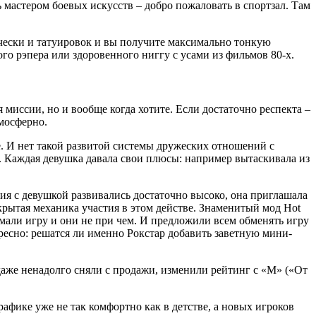
ь мастером боевых искусств – добро пожаловать в спортзал. Там
ически и татуировок и вы получите максимально тонкую
о рэпера или здоровенного ниггу с усами из фильмов 80-х.
миссии, но и вообще когда хотите. Если достаточно респекта –
мосферно.
е. И нет такой развитой системы дружеских отношений с
 Каждая девушка давала свои плюсы: например вытаскивала из
я с девушкой развивались достаточно высоко, она приглашала
скрытая механика участия в этом действе. Знаменитый мод Hot
омали игру и они не при чем. И предложили всем обменять игру
ресно: решатся ли именно Рокстар добавить заветную мини-
же ненадолго сняли с продажи, изменили рейтинг с «M» («От
афике уже не так комфортно как в детстве, а новых игроков