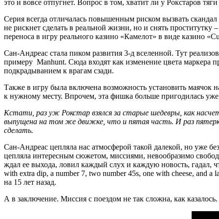
это и вовсе отпугнет. Вопрос в том, хватит ли у Рокстаров тяг
Серия всегда отличалась повышенным риском вызвать скандал –
не рискнет сделать в реальной жизни, но и снять проститутку 
переноса в игру реального казино «Камелот» в виде казино «Cu
Сан-Андреас стала пиком развития 3-д вселенной. Тут реализ
примеру Manhunt. Сюда входят как изменение цвета маркера пр
подкрадыванием к врагам сзади.
Также в игру была включена возможность установить маячок на
к нужному месту. Впрочем, эта фишка больше пригодилась уже 
Кстати, раз уж Рокстар взялся за старые шедевры, как насчет в
выпущена на том же движке, что и пятая часть. И раз пятерк
сделать.
Сан-Андреас цепляла нас атмосферой такой далекой, но уже б
цепляла интересным сюжетом, миссиями, невообразимо свобод
ждал ее выхода, ловил каждый слух и каждую новость, гадал, что
with extra dip, a number 7, two number 45s, one with cheese, an
на 15 лет назад.
А в заключение. Миссия с поездом не так сложна, как казалось.