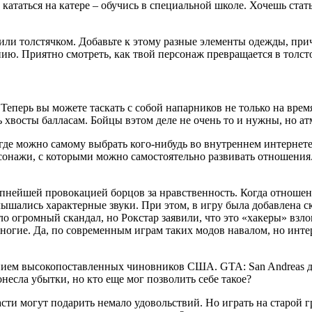
 кататься на катере – обучись в специальной школе. Хочешь стат
 или толстячком. Добавьте к этому разные элементы одежды, пр
. Приятно смотреть, как твой персонаж превращается в толстог
еперь вы можете таскать с собой напарников не только на время 
 хвосты балласам. Бойцы вэтом деле не очень то и нужны, но ат
, где можно самому выбрать кого-нибудь во внутреннем интернет
онажи, с которыми можно самостоятельно развивать отношения.
пнейшей провокацией борцов за нравственность. Когда отношени
слышались характерные звуки. При этом, в игру была добавлена 
ло огромный скандал, но Рокстар заявили, что это «хакеры» взл
ногие. Да, по современным играм таких модов навалом, но инте
ием высокопоставленных чиновников США. GTA: San Andreas да
онесла убытки, но кто еще мог позволить себе такое?
ти могут подарить немало удовольствий. Но играть на старой гр