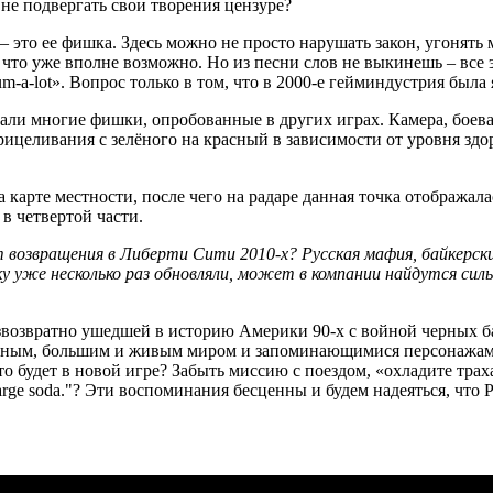
и не подвергать свои творения цензуре?
 это ее фишка. Здесь можно не просто нарушать закон, угонять
– что уже вполне возможно. Но из песни слов не выкинешь – все 
m-a-lot». Вопрос только в том, что в 2000-е гейминдустрия была
овали многие фишки, опробованные в других играх. Камера, боев
ицеливания с зелёного на красный в зависимости от уровня здор
 карте местности, после чего на радаре данная точка отображал
в четвертой части.
озвращения в Либерти Сити 2010-х? Русская мафия, байкерские ра
у уже несколько раз обновляли, может в компании найдутся си
езвозвратно ушедшей в историю Америки 90-х с войной черных б
ным, большим и живым миром и запоминающимися персонажами. 
 будет в новой игре? Забыть миссию с поездом, «охладите трахание
d a large soda."? Эти воспоминания бесценны и будем надеяться, ч