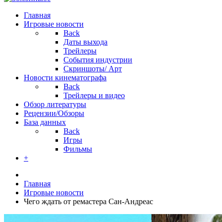
Главная
Игровые новости
Back
Даты выхода
Трейлеры
События индустрии
Скриншоты/ Арт
Новости кинематографа
Back
Трейлеры и видео
Обзор литературы
Рецензии/Обзоры
База данных
Back
Игры
Фильмы
+
Главная
Игровые новости
Чего ждать от ремастера Сан-Андреас