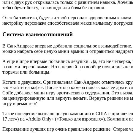
или с двух рук открывалась только с развитием навыка. Хочешь
тебя обучат боксу, тхэквондо или боям без правил.
От тебя зависело, будет ли твой персонаж здоровенным качком
настройку персонажа способствовала максимальному погружению
Система взаимоотношений
В Сан-Андреас впервые добавили социальное взаимодействие. Т
можно набрать себе целую мини-армию и отправиться надирать
А еще в игре впервые появились девушки. Да, это не четверка
разными персонажами. Но в первый раз вообще появились перс
тюрьмы или больницы.
Кстати о девушках. Оригинальная Сан-Андреас отметилась кру
вас «зайти на кофе». После этого камера показывала ее дом и 
Coffe добавлял мини игру эротического содержания. Это вызва
на цензурированную или вернуть деньги. Вернуть решили не м
игру в ремастер?
Такое поведение вызвало целую кампанию в США с привлечен
17 лет») на «Adults Only» («Только для взрослых»). Компания п
Переиздание лучших игр очень правильное решение. Старые час