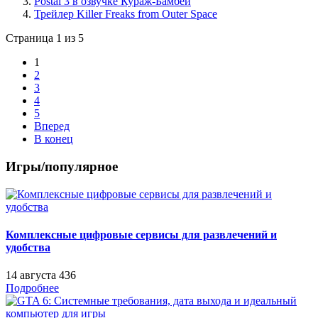
Postal 3 в озвучке Кураж-Бамбей
Трейлер Killer Freaks from Outer Space
Страница 1 из 5
1
2
3
4
5
Вперед
В конец
Игры/популярное
Комплексные цифровые сервисы для развлечений и
удобства
14 августа
436
Подробнее