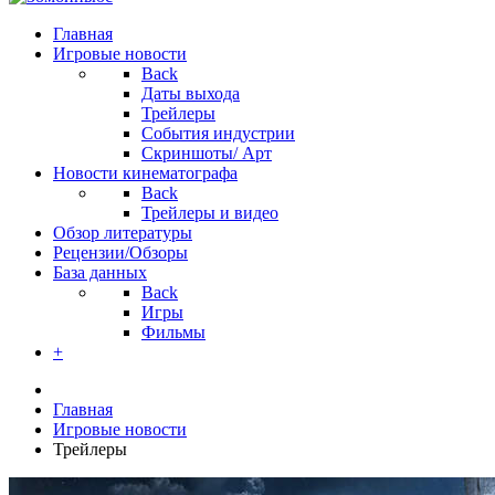
Главная
Игровые новости
Back
Даты выхода
Трейлеры
События индустрии
Скриншоты/ Арт
Новости кинематографа
Back
Трейлеры и видео
Обзор литературы
Рецензии/Обзоры
База данных
Back
Игры
Фильмы
+
Главная
Игровые новости
Трейлеры