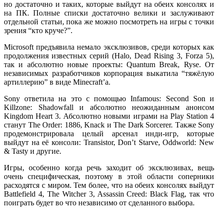
но достаточно и таких, которые выйдут на обеих консолях и
на ПК. Полные списки достаточно велики и заслуживают
отдельной статьи, пока же можно посмотреть на игры с точки
зрения “кто круче?”.
Microsoft предъявила немало эксклюзивов, среди которых как
продолжения известных серий (Halo, Dead Rising 3, Forza 5),
так и абсолютно новые проекты: Quantum Break, Ryse. От
независимых разработчиков корпорация выкатила “тяжёлую
артиллерию” в виде Minecraft’a.
Sony ответила на это с помощью Infamous: Second Son и
Killzone: Shadowfall и абсолютно неожиданным анонсом
Kingdom Heart 3. Абсолютно новыми играми на Play Station 4
станут The Order: 1886, Knack и The Dark Sorcerer. Также Sony
продемонстрировала целый арсенал инди-игр, которые
выйдут на её консоли: Transistor, Don’t Starve, Oddworld: New
& Tasty и другие.
Игры, особенно когда речь заходит об эксклюзивах, вещь
очень специфическая, поэтому в этой области соперники
расходятся с миром. Тем более, что на обеих консолях выйдут
Battlefield 4, The Witcher 3, Assassin Creed: Black Flag, так что
поиграть будет во что независимо от сделанного выбора.