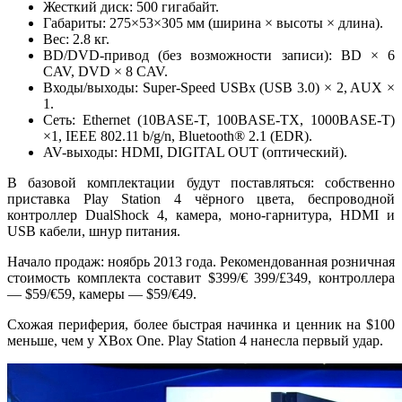
Жесткий диск: 500 гигабайт.
Габариты: 275×53×305 мм (ширина × высоты × длина).
Вес: 2.8 кг.
BD/DVD-привод (без возможности записи): BD × 6
CAV, DVD × 8 CAV.
Входы/выходы: Super-Speed USBx (USB 3.0) × 2, AUX ×
1.
Сеть: Ethernet (10BASE-T, 100BASE-TX, 1000BASE-T)
×1, IEEE 802.11 b/g/n, Bluetooth® 2.1 (EDR).
AV-выходы: HDMI, DIGITAL OUT (оптический).
В базовой комплектации будут поставляться: собственно
приставка Play Station 4 чёрного цвета, беспроводной
контроллер DualShock 4, камера, моно-гарнитура, HDMI и
USB кабели, шнур питания.
Начало продаж: ноябрь 2013 года. Рекомендованная розничная
стоимость комплекта составит $399/€ 399/£349, контроллера
— $59/€59, камеры — $59/€49.
Схожая периферия, более быстрая начинка и ценник на $100
меньше, чем у XBox One. Play Station 4 нанесла первый удар.