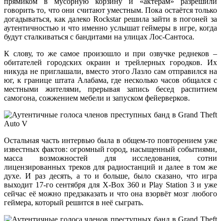
прямиком в мусорную корзину и «актёрам» разрешили
говорить то, что они считают уместным. Пока остаётся только
догадываться, как далеко Rockstar решила зайти в погоней за
аутентичностью и что именно услышат геймеры в игре, когда
будут сталкиваться с бандитами на улицах Лос-Сантоса.
К слову, то же самое произошло и при озвучке реднеков –
обитателей городских окраин и трейлерных городков. Их
никуда не приглашали, вместо этого Лазло сам отправился на
юг, к границе штата Алабама, где несколько часов общался с
местными жителями, прерывая запись бесед распитием
самогона, сожжением мебели и запуском фейерверков.
Остальная часть интервью была в общем-то повторением уже
известных фактов: огромный город, насыщенный событиями,
масса возможностей для исследования, сотни
лицензированных треков для радиостанций и далее в том же
духе. И раз десять, а то и больше, было сказано, что игра
выходит 17-го сентября для X-Box 360 и Play Station 3 и уже
сейчас её можно предзаказать и что она взорвёт мозг любого
геймера, который решится в неё сыграть.