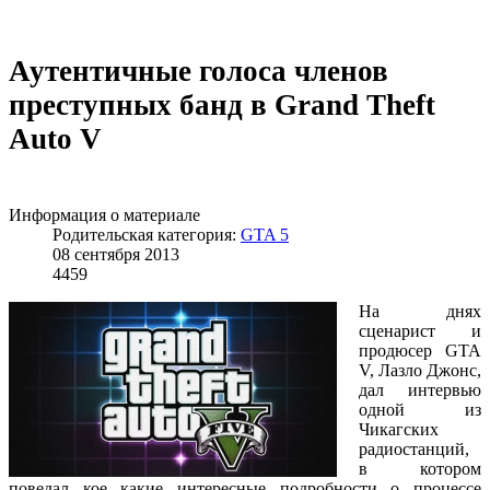
Аутентичные голоса членов
преступных банд в Grand Theft
Auto V
Информация о материале
Родительская категория:
GTA 5
08 сентября 2013
4459
На днях
сценарист и
продюсер GTA
V, Лазло Джонс,
дал интервью
одной из
Чикагских
радиостанций,
в котором
поведал кое какие интересные подробности о процессе