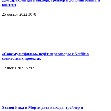
Дом Дракона дата выхода, трейлер и дополнительный
контент
25 января 2022
3078
«Союзмультфильм» ведёт переговоры с Netflix о
совместных проектах
12 июня 2021
5292
5 сезон Рика и Морти дата выхода, трейлер и