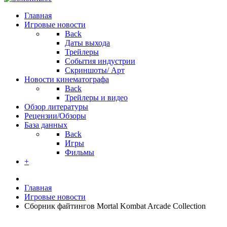
Главная
Игровые новости
Back
Даты выхода
Трейлеры
События индустрии
Скриншоты/ Арт
Новости кинематографа
Back
Трейлеры и видео
Обзор литературы
Рецензии/Обзоры
База данных
Back
Игры
Фильмы
+
Главная
Игровые новости
Сборник файтингов Mortal Kombat Arcade Сollection