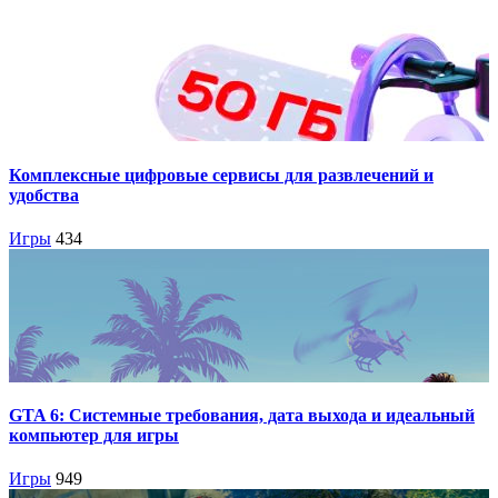
Комплексные цифровые сервисы для развлечений и
удобства
Игры
434
GTA 6: Системные требования, дата выхода и идеальный
компьютер для игры
Игры
949