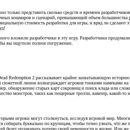
жно только представить сколько средств и времени разработчико
чных кошмаров и сценарий, превышающий объем большинства ро
 официальную стоимость разработки для игры, и вряд ли сделают
уд!
 много вложили разработчики в эту игру. Разработчики продума
тобы вы ощутили полное погружение.
Dead Redemption 2 рассказывает крайне захватывающую историю
й сюжетной линии вознаграждает игроков тонкими намеками на 
ер, обнаружение старых карт сокровищ и поиск клада или слож
ство монстров, таких как пещерные тролли, вампир, какой-то
рыми игроки могут столкнуться, исследуя игровой мир. Многие
я собирать буквально по крупицам, чтобы точно узнать, что же
дней будет оплакивать потерю своей невинности и жизни. Или же