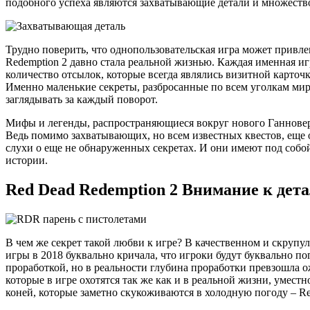
подобного успеха являются захватывающие детали и множество 
Трудно поверить, что однопользовательская игра может привле
Redemption 2 давно стала реальной жизнью. Каждая именная и
количество отсылок, которые всегда являлись визитной карточк
Именно маленькие секреты, разбросанные по всем уголкам ми
заглядывать за каждый поворот.
Мифы и легенды, распространяющиеся вокруг нового Ганновер
Ведь помимо захватывающих, но всем известных квестов, еще о
слухи о еще не обнаруженных секретах. И они имеют под собо
истории.
Red Dead Redemption 2 Внимание к дет
В чем же секрет такой любви к игре? В качественном и скрупу
игры в 2018 буквально кричала, что игроки будут буквально по
проработкой, но в реальности глубина проработки превзошла 
которые в игре охотятся так же как и в реальной жизни, умес
коней, которые заметно скукоживаются в холодную погоду – Re