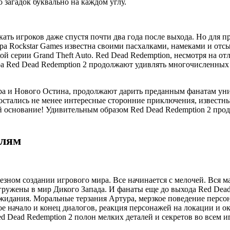
загадок буквально на каждом углу.
кать игроков даже спустя почти два года после выхода. Но для 
гра Rockstar Games известна своими пасхалками, намеками и от
ой серии Grand Theft Auto. Red Dead Redemption, несмотря на о
ра Red Dead Redemption 2 продолжают удивлять многочисленных
а и Нового Остина, продолжают дарить преданным фанатам уник
стались не менее интересные сторонние приключения, известные
й основание! Удивительным образом Red Dead Redemption 2 про
алям
лезном создании игрового мира. Все начинается с мелочей. Вся 
гружены в мир Дикого Запада. И фанаты еще до выхода Red Dead 
ожидания. Моральные терзания Артура, мерзкое поведение персо
тное начало и конец диалогов, реакция персонажей на локации и
d Dead Redemption 2 полон мелких деталей и секретов во всем и