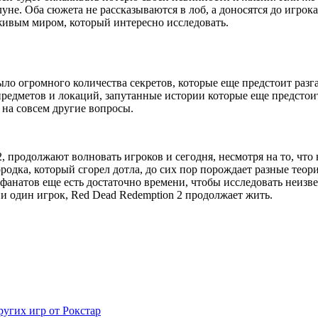
не. Оба сюжета не рассказываются в лоб, а доносятся до игрока
 живым миром, который интересно исследовать.
было огромного количества секретов, которые еще предстоит разг
 предметов и локаций, запутанные истории которые еще предсто
на совсем другие вопросы.
, продолжают волновать игроков и сегодня, несмотря на то, что
одка, который сгорел дотла, до сих пор порождает разные теори
натов еще есть достаточно времени, чтобы исследовать неизвест
и один игрок, Red Dead Redemption 2 продолжает жить.
ругих игр от Рокстар