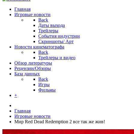
Главная
Игровые новости
Back
Даты выхода
Трейлеры
События индустрии
Скриншоты/ Арт
Новости кинематографа
Back
Трейлеры и видео
Обзор литературы
Рецензии/Обзоры
База данных
Back
Игры
Фильмы
+
Главная
Игровые новости
Мир Red Dead Redemption 2 все так же жив!