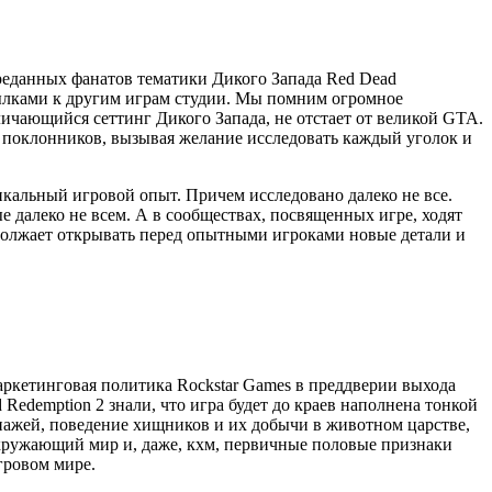
преданных фанатов тематики Дикого Запада Red Dead
сылками к другим играм студии. Мы помним огромное
тличающийся сеттинг Дикого Запада, не отстает от великой GTA.
 поклонников, вызывая желание исследовать каждый уголок и
альный игровой опыт. Причем исследовано далеко не все.
 далеко не всем. А в сообществах, посвященных игре, ходят
должает открывать перед опытными игроками новые детали и
маркетинговая политика Rockstar Games в преддверии выхода
Redemption 2 знали, что игра будет до краев наполнена тонкой
нажей, поведение хищников и их добычи в животном царстве,
 окружающий мир и, даже, кхм, первичные половые признаки
гровом мире.