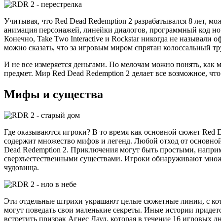
Учитывая, что Red Dead Redemption 2 разрабатывался 8 лет, мо
анимация персонажей, линейки диалогов, программный код но
Конечно, Take Two Interactive и Rockstar никогда не называли
можно сказать, что за игровым миром спрятан колоссальный тр
И не все измеряется деньгами. По мелочам можно понять, как
предмет. Мир Red Dead Redemption 2 делает все возможное, ч
Мифы и существа
Где оказываются игроки? В то время как основной сюжет Red 
содержит множество мифов и легенд. Любой отход от основно
Dead Redemption 2. Приключения могут быть простыми, наприм
сверхъестественными существами. Игроки обнаруживают множе
чудовища.
Эти отдельные штрихи украшают целые сюжетные линии, с кото
могут поведать свои маленькие секреты. Иные истории придетс
встретить призрак Агнес Дауд, которая в течение 16 игровых 