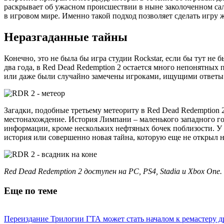
раскрывает об ужасном происшествии в ныне заколоченном салу
в игровом мире. Именно такой подход позволяет сделать игру
Неразгаданные тайны
Конечно, это не была бы игра студии Rockstar, если бы тут не 
два года, в Red Dead Redemption 2 остается много непонятных
или даже были случайно замечены игроками, ищущими ответы 
Загадки, подобные третьему метеориту в Red Dead Redemption 2
местонахождение. История Лимпани – маленького западного гор
информации, кроме нескольких нефтяных бочек поблизости. У фа
история или совершенно новая тайна, которую еще не открыл н
Red Dead Redemption 2 доступен на PC, PS4, Stadia и Xbox One.
Еще по теме
Переиздание Трилогии ГТА может стать началом к ремастеру д