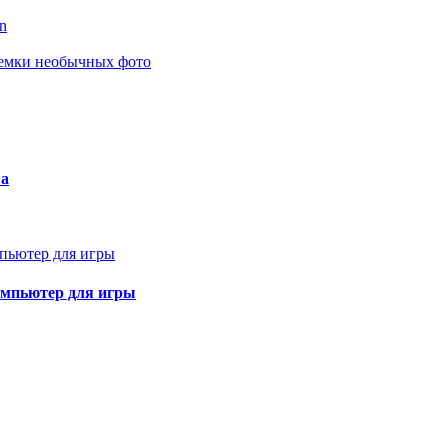
n
съемки необычных фото
ва
омпьютер для игры