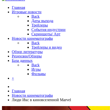
Главная
Игровые новости
Back
Даты выхода
Трейлеры
События индустрии
Скриншоты/ Арт
Новости кинематографа
Back
Трейлеры и видео
Обзор литературы
Рецензии/Обзоры
База данных
Back
Игры
Фильмы
+
Главная
Новости кинематографа
Люди Икс в киновселенной Marvel