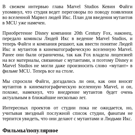
В свежем интервью глава Marvel Studios Кевин Файги
упомянул, что студия ведет переговоры по поводу появления
во вселенной Марвел людей Икс. План для введения мутантов
в MCU уже намечен.
Приобретение Disney компании 20th Century Fox, наконец,
передало комиксы Людей Икс в ведение Marvel Studios, и
теперь Файги и компания решают, как ввести понятие Людей
Икс и мутантов в кинематографическую вселенную Marvel.
Ранее они были ограничены, так как Fox владела лицензией
на все материалы, связанные с мутантами, и поэтому Disney и
Marvel Studios не могли даже произносить слово «мутант» в
фильме MCU. Теперь все на столе.
Мы спросили Файги, догадались ли они, как они вносят
мутантов в кинематографическую вселенную Marvel, и он,
похоже, намекнул, что внедрение мутантов будет очень
актуальным в ближайшие несколько лет.
Интересных проектов от студии пока не ожидается, но,
учитывая звездный послужной список студии, фанатам не
терпится увидеть, что они делают с мутантами и Людьми Икс.
Фильмы/популярное