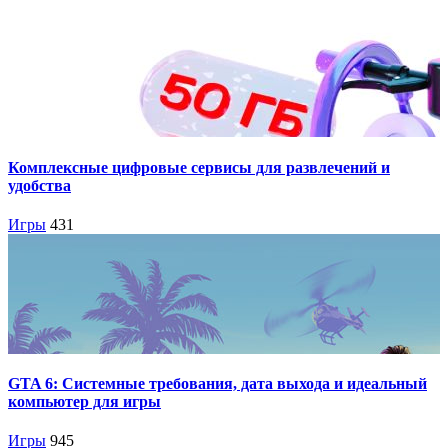
Комплексные цифровые сервисы для развлечений и
удобства
Игры
431
GTA 6: Системные требования, дата выхода и идеальный
компьютер для игры
Игры
945